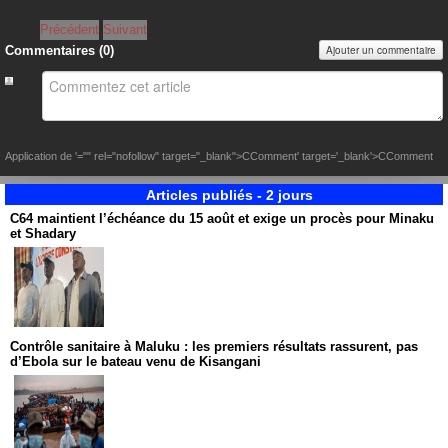
Précédent
Suivant
Commentaires (
0
)
Ajouter un commentaire
Application de
'="" rel="nofollow" target="_blank">CComment
' target='_blank'>CComment
Articles publiés - 2 jours
C64 maintient l’échéance du 15 août et exige un procès pour Minaku
et Shadary
Contrôle sanitaire à Maluku : les premiers résultats rassurent, pas
d’Ebola sur le bateau venu de Kisangani