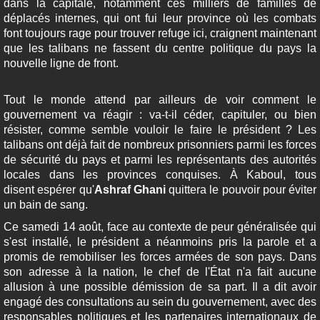
dans la capitale, notamment ces milliers de familles de
déplacés internes, qui ont fui leur province où les combats
font toujours rage pour trouver refuge ici, craignent maintenant
que les talibans ne fassent du centre politique du pays la
nouvelle ligne de front.
Tout le monde attend par ailleurs de voir comment le
gouvernement va réagir : va-t-il céder, capituler, ou bien
résister, comme semble vouloir le faire le président ? Les
talibans ont déjà fait de nombreux prisonniers parmi les forces
de sécurité du pays et parmi les représentants des autorités
locales dans les provinces conquises. À Kaboul, tous
disent espérer qu'
Ashraf Ghani
quittera le pouvoir pour éviter
un bain de sang.
Ce samedi 14 août, face au contexte de peur généralisée qui
s'est installé, le président a néanmoins pris la parole et a
promis de remobiliser les forces armées de son pays. Dans
son adresse à la nation, le chef de l'État n'a fait aucune
allusion à une possible démission de sa part. Il a dit avoir
engagé des consultations au sein du gouvernement, avec des
responsables politiques et les partenaires internationaux de