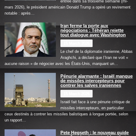
entrée dans sa troisième semaine (mi-
mars 2026), le président américain Donald Trump a opéré un revirement
notable : après…
Iran ferme la porte aux
négociations : Téhéran rejette
tout dialogue avec Washington
15 March 2026
Le chef de la diplomatie iranienne, Abbas
Araghchi, a déclaré que l’Iran ne voit «
aucune raison » de négocier avec les États-Unis, marquant un…
Pénurie alarmante : Israël manque
de missiles intercepteurs pour
contrer les salves iraniennes
15 March 2026
Israël fait face à une pénurie critique de
missiles intercepteurs, en particulier
ceux destinés à contrer les missiles balistiques à longue portée, selon
un rapport…
Pete Hegseth : le nouveau guide