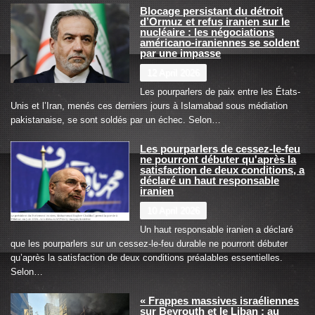
Blocage persistant du détroit
d’Ormuz et refus iranien sur le
nucléaire : les négociations
américano-iraniennes se soldent
par une impasse
12 April 2026
Les pourparlers de paix entre les États-
Unis et l’Iran, menés ces derniers jours à Islamabad sous médiation
pakistanaise, se sont soldés par un échec. Selon…
Les pourparlers de cessez-le-feu
ne pourront débuter qu'après la
satisfaction de deux conditions, a
déclaré un haut responsable
iranien
10 April 2026
Un haut responsable iranien a déclaré
que les pourparlers sur un cessez-le-feu durable ne pourront débuter
qu’après la satisfaction de deux conditions préalables essentielles.
Selon…
« Frappes massives israéliennes
sur Beyrouth et le Liban : au