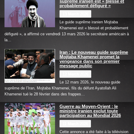
suprême iranien est « blessé et
probablement défiguré »
13 March 2026
Le guide suprême iranien Mojtaba
Khamenei est « blessé et probablement
défiguré », a affirmé ce vendredi 13 mars 2026 le secrétaire américain à
la…
Iran : Le nouveau guide suprême
Mojtaba Khamenei promet la
vengeance dans son premier
message public
12 March 2026
Le 12 mars 2026, le nouveau guide
suprême de l’Iran, Mojtaba Khamenei, fils du défunt Ayatollah Ali
Khamenei tué le 28 février dans des frappes…
Guerre au Moyen-Orient : le
ministre iranien exclut toute
participation au Mondial 2026
11 March 2026
Cette annonce a été faite à la télévision