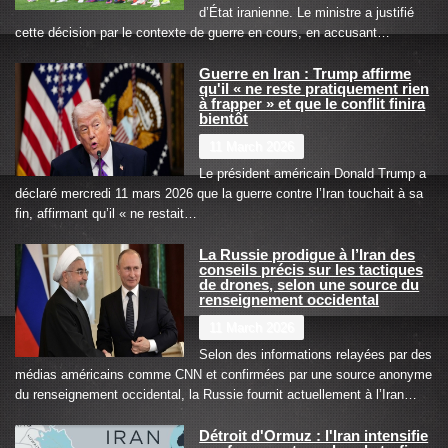
d’État iranienne. Le ministre a justifié
cette décision par le contexte de guerre en cours, en accusant…
Guerre en Iran : Trump affirme
qu'il « ne reste pratiquement rien
à frapper » et que le conflit finira
bientôt
11 March 2026
Le président américain Donald Trump a
déclaré mercredi 11 mars 2026 que la guerre contre l’Iran touchait à sa
fin, affirmant qu’il « ne restait…
La Russie prodigue à l’Iran des
conseils précis sur les tactiques
de drones, selon une source du
renseignement occidental
11 March 2026
Selon des informations relayées par des
médias américains comme CNN et confirmées par une source anonyme
du renseignement occidental, la Russie fournit actuellement à l’Iran…
Détroit d'Ormuz : l'Iran intensifie