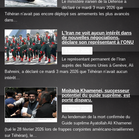
Le ministère iranien de la Défense a
déclaré ce mardi 3 mars 2026 que
Téhéran n’avait pas encore déployé ses armements les plus avancés
dans…
L'Iran ne voit aucun intérêt dans
de nouvelles négociations,
déclare son représentant à l'ONU
3 March 2026
Le représentant permanent de l’Iran
auprès des Nations Unies à Genève, Ali
Bahreini, a déclaré ce mardi 3 mars 2026 que Téhéran n’avait aucun
intérêt…
Mojtaba Khamenei, successeur
potentiel du guide suprême, est
porté disparu.
3 March 2026
Au lendemain de la mort confirmée du
Guide suprême Ayatollah Ali Khamenei
(tué le 28 février 2026 lors de frappes conjointes américano-israéliennes
sur Téhéran), le…