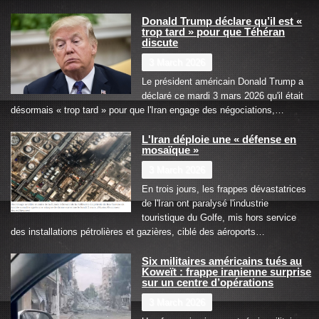
Donald Trump déclare qu’il est «
trop tard » pour que Téhéran
discute
3 March 2026
Le président américain Donald Trump a
déclaré ce mardi 3 mars 2026 qu'il était
désormais « trop tard » pour que l'Iran engage des négociations,…
L'Iran déploie une « défense en
mosaïque »
3 March 2026
En trois jours, les frappes dévastatrices
de l'Iran ont paralysé l'industrie
touristique du Golfe, mis hors service
des installations pétrolières et gazières, ciblé des aéroports…
Six militaires américains tués au
Koweït : frappe iranienne surprise
sur un centre d’opérations
3 March 2026