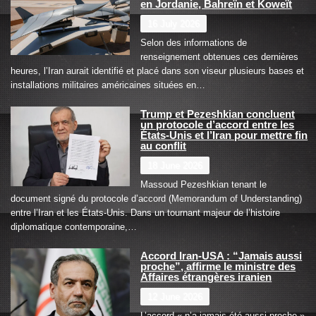
en Jordanie, Bahreïn et Koweït
16 July 2026
Selon des informations de
renseignement obtenues ces dernières
heures, l’Iran aurait identifié et placé dans son viseur plusieurs bases et
installations militaires américaines situées en…
Trump et Pezeshkian concluent
un protocole d’accord entre les
États-Unis et l’Iran pour mettre fin
au conflit
18 June 2026
Massoud Pezeshkian tenant le
document signé du protocole d’accord (Memorandum of Understanding)
entre l’Iran et les États-Unis. Dans un tournant majeur de l’histoire
diplomatique contemporaine,…
Accord Iran-USA : “Jamais aussi
proche”, affirme le ministre des
Affaires étrangères iranien
12 June 2026
L’accord « n’a jamais été aussi proche »