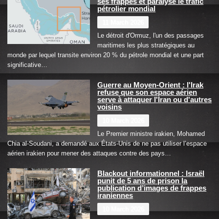
ses frappes et paralyse le trafic
pétrolier mondial
11 March 2026
Le détroit d'Ormuz, l'un des passages
maritimes les plus stratégiques au
monde par lequel transite environ 20 % du pétrole mondial et une part
significative…
Guerre au Moyen-Orient : l'Irak
refuse que son espace aérien
serve à attaquer l'Iran ou d'autres
voisins
10 March 2026
Le Premier ministre irakien, Mohamed
Chia al-Soudani, a demandé aux États-Unis de ne pas utiliser l’espace
aérien irakien pour mener des attaques contre des pays…
Blackout informationnel : Israël
punit de 5 ans de prison la
publication d’images de frappes
iraniennes
10 March 2026