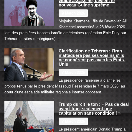
Guide assassiné, devient le
nouveau Guide suprême
9 March 2026
Mojtaba Khamenei, fils de l’ayatollah Ali
Khamenei assassiné le 28 février 2026
lors des premières frappes israélo-américaines (opération Epic Fury sur
Téhéran et sites stratégiques),…
Clarification de Téhéran : l'Iran
n'attaquera pas ses voisins s'ils
ne coopèrent pas avec les États-
Unis
7 March 2026
La présidence iranienne a clarifié les
propos tenus par le président Massoud Pezeshkian le 7 mars 2026, au
cœur d'une escalade militaire régionale intense opposant…
Trump durcit le ton : « Pas de deal
avec l'Iran, seulement une
capitulation sans condition ! »
7 March 2026
Le président américain Donald Trump a