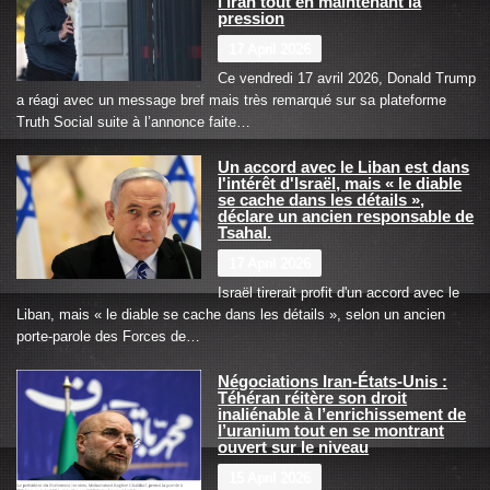
l’Iran tout en maintenant la
pression
17 April 2026
Ce vendredi 17 avril 2026, Donald Trump
a réagi avec un message bref mais très remarqué sur sa plateforme
Truth Social suite à l’annonce faite…
Un accord avec le Liban est dans
l'intérêt d'Israël, mais « le diable
se cache dans les détails »,
déclare un ancien responsable de
Tsahal.
17 April 2026
Israël tirerait profit d'un accord avec le
Liban, mais « le diable se cache dans les détails », selon un ancien
porte-parole des Forces de…
Négociations Iran-États-Unis :
Téhéran réitère son droit
inaliénable à l’enrichissement de
l’uranium tout en se montrant
ouvert sur le niveau
15 April 2026