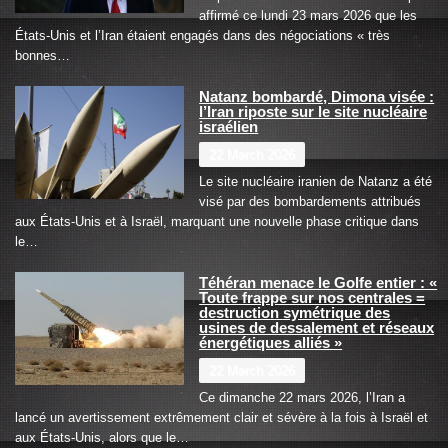
affirmé ce lundi 23 mars 2026 que les
États-Unis et l’Iran étaient engagés dans des négociations « très
bonnes…
Natanz bombardé, Dimona visée :
l’Iran riposte sur le site nucléaire
israélien
22 March 2026
Le site nucléaire iranien de Natanz a été
visé par des bombardements attribués
aux États-Unis et à Israël, marquant une nouvelle phase critique dans
le…
Téhéran menace le Golfe entier : «
Toute frappe sur nos centrales =
destruction symétrique des
usines de dessalement et réseaux
énergétiques alliés »
22 March 2026
Ce dimanche 22 mars 2026, l’Iran a
lancé un avertissement extrêmement clair et sévère à la fois à Israël et
aux États-Unis, alors que le…