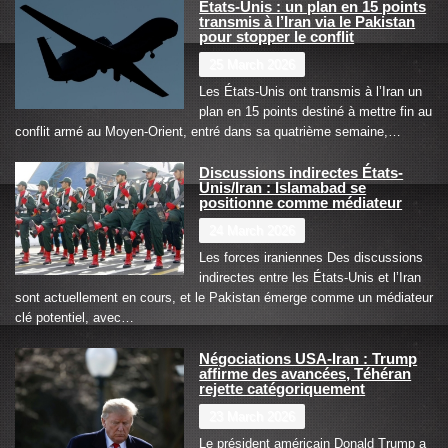
États-Unis : un plan en 15 points
transmis à l’Iran via le Pakistan
pour stopper le conflit
25 March 2026
Les États-Unis ont transmis à l’Iran un
plan en 15 points destiné à mettre fin au
conflit armé au Moyen-Orient, entré dans sa quatrième semaine,…
Discussions indirectes États-
Unis/Iran : Islamabad se
positionne comme médiateur
24 March 2026
Les forces iraniennes Des discussions
indirectes entre les États-Unis et l’Iran
sont actuellement en cours, et le Pakistan émerge comme un médiateur
clé potentiel, avec…
Négociations USA-Iran : Trump
affirme des avancées, Téhéran
rejette catégoriquement
23 March 2026
Le président américain Donald Trump a