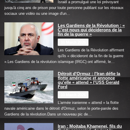
Israël a promulgué une loi prévoyant
jusqu'à cinq ans de prison pour toute personne publiant sur les réseaux
sociaux une vidéo ou une image d'un…
Les Gardiens de la Révolution : «
C’est nous qui déciderons de la
fin de la guerre »
10 March 2026
Les Gardiens de la Révolution affirment
qu'ils « décideront de la fin de la guerre
».Les Gardiens de la révolution islamique (IRGC) ont affirmé, le…
Détroit d'Ormuz : l'Iran défie la
flotte américaine et annonce
qu'elle « attend » l'USS Gerald
Ford
10 March 2026
L'armée iranienne « attend » la flotte
navale américaine dans le détroit d'Ormuz, selon le porte-parole des
Gardiens de la révolution.Dans un nouveau pic de…
Iran : Mojtaba Khamenei, fils du