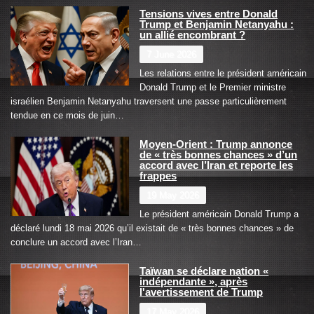
Tensions vives entre Donald
Trump et Benjamin Netanyahu :
un allié encombrant ?
7 June 2026
Les relations entre le président américain
Donald Trump et le Premier ministre
israélien Benjamin Netanyahu traversent une passe particulièrement
tendue en ce mois de juin…
Moyen-Orient : Trump annonce
de « très bonnes chances » d’un
accord avec l’Iran et reporte les
frappes
19 May 2026
Le président américain Donald Trump a
déclaré lundi 18 mai 2026 qu’il existait de « très bonnes chances » de
conclure un accord avec l’Iran…
Taïwan se déclare nation «
indépendante », après
l'avertissement de Trump
17 May 2026