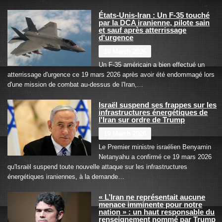
États-Unis-Iran : Un F-35 touché
par la DCA iranienne, pilote sain
et sauf après atterrissage
d'urgence
19 March 2026
Un F-35 américain a bien effectué un
atterrissage d'urgence ce 19 mars 2026 après avoir été endommagé lors
d'une mission de combat au-dessus de l'Iran,…
Israël suspend ses frappes sur les
infrastructures énergétiques de
l'Iran sur ordre de Trump
19 March 2026
Le Premier ministre israélien Benyamin
Netanyahu a confirmé ce 19 mars 2026
qu'Israël suspend toute nouvelle attaque sur les infrastructures
énergétiques iraniennes, à la demande…
« L’Iran ne représentait aucune
menace imminente pour notre
nation » : un haut responsable du
renseignement nommé par Trump