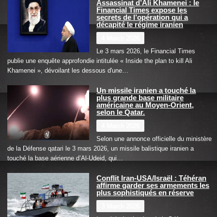
Assassinat d’Ali Khamenei : le
Financial Times expose les
secrets de l’opération qui a
décapité le régime iranien
4 March 2026
Le 3 mars 2026, le Financial Times
publie une enquête approfondie intitulée « Inside the plan to kill Ali
Khamenei », dévoilant les dessous d'une…
Un missile iranien a touché la
plus grande base militaire
américaine au Moyen-Orient,
selon le Qatar.
4 March 2026
Selon une annonce officielle du ministère
de la Défense qatari le 3 mars 2026, un missile balistique iranien a
touché la base aérienne d’Al-Udeid, qui…
Conflit Iran-USA/Israël : Téhéran
affirme garder ses armements les
plus sophistiqués en réserve
3 March 2026