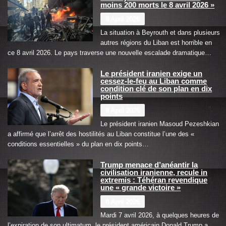
moins 200 morts le 8 avril 2026 »
8 April 2026
La situation à Beyrouth et dans plusieurs
autres régions du Liban est horrible en
ce 8 avril 2026. Le pays traverse une nouvelle escalade dramatique…
Le président iranien exige un
cessez-le-feu au Liban comme
condition clé de son plan en dix
points
8 April 2026
Le président iranien Masoud Pezeshkian
a affirmé que l’arrêt des hostilités au Liban constitue l’une des «
conditions essentielles » du plan en dix points…
Trump menace d’anéantir la
civilisation iranienne, recule in
extremis : Téhéran revendique
une « grande victoire »
8 April 2026
Mardi 7 avril 2026, à quelques heures de
l’expiration de son ultimatum, le président américain Donald Trump a