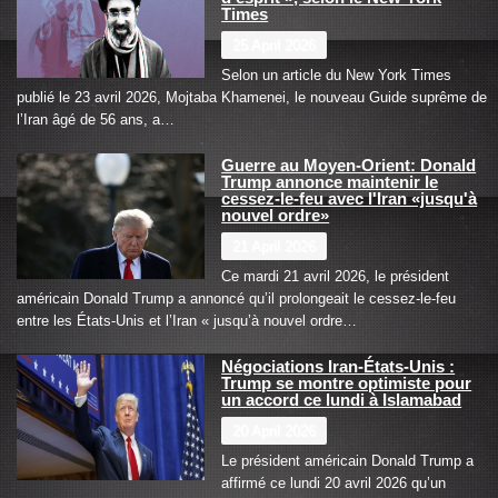
Times
25 April 2026
Selon un article du New York Times
publié le 23 avril 2026, Mojtaba Khamenei, le nouveau Guide suprême de
l’Iran âgé de 56 ans, a…
Guerre au Moyen-Orient: Donald
Trump annonce maintenir le
cessez-le-feu avec l'Iran «jusqu'à
nouvel ordre»
21 April 2026
Ce mardi 21 avril 2026, le président
américain Donald Trump a annoncé qu’il prolongeait le cessez-le-feu
entre les États-Unis et l’Iran « jusqu’à nouvel ordre…
Négociations Iran-États-Unis :
Trump se montre optimiste pour
un accord ce lundi à Islamabad
20 April 2026
Le président américain Donald Trump a
affirmé ce lundi 20 avril 2026 qu’un