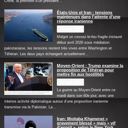
Chine, la première d’un président…
États-Unis et Iran : tensions
maintenues dans l’attente d’une
réponse iranienne
10 May 2026
Malgré un cessez-le-feu fragile instauré
début avril 2026 sous médiation
pakistanaise, les tensions restent très vives entre Washington et
Téhéran. Les deux pays échangent actuellement…
Moyen-Orient : Trump examine la
proposition de Téhéran pour
mettre fin aux hostilités
28 April 2026
La guerre au Moyen-Orient entre ce
mardi dans son 60e jour, avec une
intense activité diplomatique autour d’une proposition iranienne
transmise via le Pakistan. La…
Iran: Mojtaba Khamenei «
gravement blessé » mais « vif
d’esprit », selon le New York