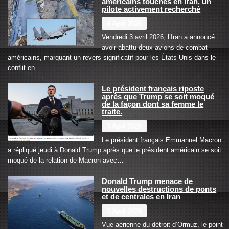
américains touchés en Iran, un
pilote activement recherché
4 April 2026
Vendredi 3 avril 2026, l’Iran a annoncé
avoir abattu deux avions de combat
américains, marquant un revers significatif pour les États-Unis dans le
conflit en…
Le président français riposte
après que Trump se soit moqué
de la façon dont sa femme le
traite.
3 April 2026
Le président français Emmanuel Macron
a répliqué jeudi à Donald Trump après que le président américain se soit
moqué de la relation de Macron avec…
Donald Trump menace de
nouvelles destructions de ponts
et de centrales en Iran
3 April 2026
Vue aérienne du détroit d’Ormuz, le point