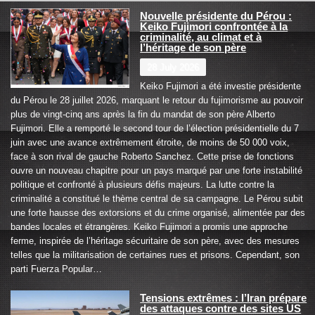
Nouvelle présidente du Pérou :
Keiko Fujimori confrontée à la
criminalité, au climat et à
l’héritage de son père
28 July 2026
Keiko Fujimori a été investie présidente
du Pérou le 28 juillet 2026, marquant le retour du fujimorisme au pouvoir
plus de vingt-cinq ans après la fin du mandat de son père Alberto
Fujimori. Elle a remporté le second tour de l’élection présidentielle du 7
juin avec une avance extrêmement étroite, de moins de 50 000 voix,
face à son rival de gauche Roberto Sanchez. Cette prise de fonctions
ouvre un nouveau chapitre pour un pays marqué par une forte instabilité
politique et confronté à plusieurs défis majeurs. La lutte contre la
criminalité a constitué le thème central de sa campagne. Le Pérou subit
une forte hausse des extorsions et du crime organisé, alimentée par des
bandes locales et étrangères. Keiko Fujimori a promis une approche
ferme, inspirée de l’héritage sécuritaire de son père, avec des mesures
telles que la militarisation de certaines rues et prisons. Cependant, son
parti Fuerza Popular…
Tensions extrêmes : l’Iran prépare
des attaques contre des sites US