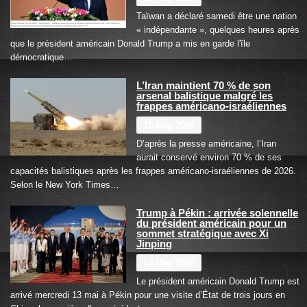
Taïwan a déclaré samedi être une nation
« indépendante », quelques heures après
que le président américain Donald Trump a mis en garde l'île
démocratique…
L’Iran maintient 70 % de son
arsenal balistique malgré les
frappes américano-israéliennes
15 May 2026
D’après la presse américaine, l’Iran
aurait conservé environ 70 % de ses
capacités balistiques après les frappes américano-israéliennes de 2026.
Selon le New York Times…
Trump à Pékin : arrivée solennelle
du président américain pour un
sommet stratégique avec Xi
Jinping
14 May 2026
Le président américain Donald Trump est
arrivé mercredi 13 mai à Pékin pour une visite d’État de trois jours en