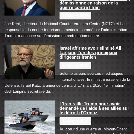
démissionne en raison de la
guerre contre l’Iran
17 March 2026
Joe Kent, directeur du National Counterterrorism Center (NCTC) et haut
responsable du contre-terrorisme américain nommé par l’administration
Trump, a annoncé sa démission en protestation contre…
Israël affirme avoir éliminé Ali
Larijani, l'un des principaux
dirigeants iranien
17 March 2026
Selon plusieurs sources médiatiques
internationales, le ministre israélien de la
Défense, Israël Katz, a annoncé ce mardi 17 mars 2026 l'"élimination"
d'Ali Larijani, secrétaire du…
L’Iran raille Trump pour avoir
demandé de l’aide à ses alliés sur
le détroit d’Ormuz
16 March 2026
Au cœur d’une guerre au Moyen-Orient