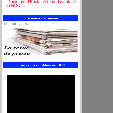
Des corps de civils découverts à
RDC: 15 prisonn
Mambasa, plusieurs...
l'AFC/M23, une 
La revue de presse
18 February 2026
Les crimes oubliés en RDC