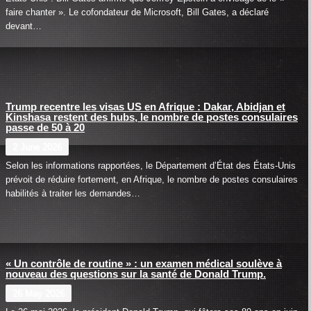
faire chanter ». Le cofondateur de Microsoft, Bill Gates, a déclaré
devant…
Trump recentre les visas US en Afrique : Dakar, Abidjan et
Kinshasa restent des hubs, le nombre de postes consulaires
passe de 50 à 20
2 June 2026
Selon les informations rapportées, le Département d’État des États-Unis
prévoit de réduire fortement, en Afrique, le nombre de postes consulaires
habilités à traiter les demandes…
« Un contrôle de routine » : un examen médical soulève à
nouveau des questions sur la santé de Donald Trump.
26 May 2026