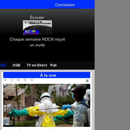
Connexion
Écouter
Chaque semaine RDCN reçoit
un invité
UES
ASIE
TV en Direct
Pub
À la une