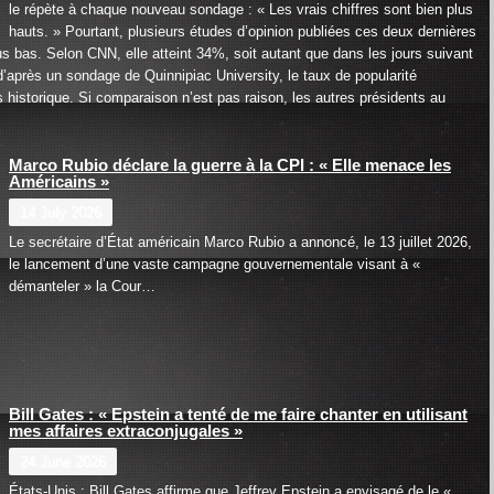
 Maluku : les
L’épidémie d’Ebola s’étend davantage
le répète à chaque nouveau sondage : « Les vrais chiffres sont bien plus
en RDC
hauts. » Pourtant, plusieurs études d’opinion publiées ces deux dernières
s bas. Selon CNN, elle atteint 34%, soit autant que dans les jours suivant
d’après un sondage de Quinnipiac University, le taux de popularité
istorique. Si comparaison n’est pas raison, les autres présidents au
Marco Rubio déclare la guerre à la CPI : « Elle menace les
Américains »
14 July 2026
Le secrétaire d’État américain Marco Rubio a annoncé, le 13 juillet 2026,
le lancement d’une vaste campagne gouvernementale visant à «
démanteler » la Cour…
Bill Gates : « Epstein a tenté de me faire chanter en utilisant
mes affaires extraconjugales »
24 June 2026
États-Unis : Bill Gates affirme que Jeffrey Epstein a envisagé de le «