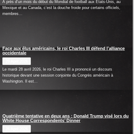
À près d’un mois du début du Mondial de football aux États-Unis, au
Mexique et au Canada, c’est la douche froide pour certains officiels,
membres…
Face aux élus américains, le roi Charles III défend l’alliance
occidentale
29 April 2026
Le mardi 28 avril 2026, le roi Charles III a prononcé un discours
historique devant une session conjointe du Congrès américain à
Washington. Il est…
Quatrième tentative en deux ans : Donald Trump visé lors du
White House Correspondents’ Dinner
26 April 2026