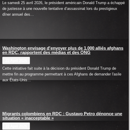
Le samedi 25 avril 2026, le président américain Donald Trump a échappé
de justesse à une nouvelle tentative d’assassinat lors du prestigieux
dîner annuel des…
Washington envisage d'envoyer plus de 1.000 alliés afghans
en RDC, rapportent des médias et des ONG
22 April 2026
Cette initiative fait suite à la décision du président Donald Trump de
mettre fin au programme permettant à ces Afghans de demander l'asile
aux États-Unis…
Migrants colombiens en RDC : Gustavo Petro dénonce une
situation « inacceptable »
22 April 2026