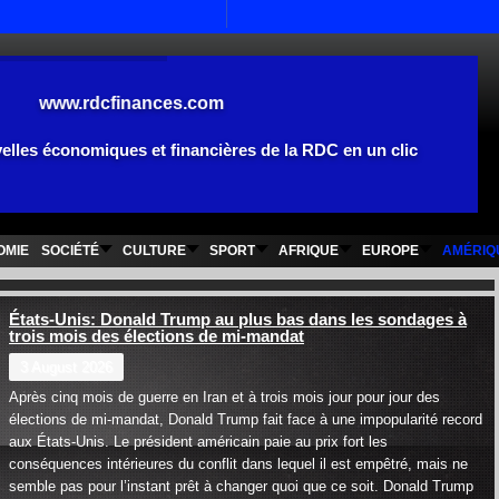
www.rdcfinances.com
elles économiques et financières de la RDC en un clic
OMIE
SOCIÉTÉ
CULTURE
SPORT
AFRIQUE
EUROPE
AMÉRIQ
États-Unis: Donald Trump au plus bas dans les sondages à
trois mois des élections de mi-mandat
3 August 2026
Après cinq mois de guerre en Iran et à trois mois jour pour jour des
élections de mi-mandat, Donald Trump fait face à une impopularité record
aux États-Unis. Le président américain paie au prix fort les
conséquences intérieures du conflit dans lequel il est empêtré, mais ne
semble pas pour l’instant prêt à changer quoi que ce soit. Donald Trump