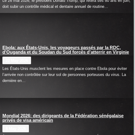
Le 26 mai 2026, le président Donald Trump, qui fêtera ses 80 ans en juin,
doit subir un contrôle médical et dentaire annuel de routine…
Ebola: aux États-Unis, les voyageurs passés par la RDC,
d'Ouganda et du Soudan du Sud forcés d'atterrir en Virginie
22 May 2026
Les États-Unis musclent les mesures en place contre Ebola pour éviter
l’arrivée non contrôlée sur leur sol de personnes porteuses du virus. La
dernière en…
Mondial 2026: des dirigeants de la Fédération sénégalaise
privés de visa américain
8 May 2026