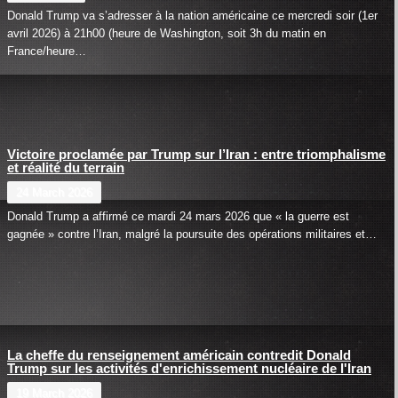
Donald Trump va s’adresser à la nation américaine ce mercredi soir (1er
avril 2026) à 21h00 (heure de Washington, soit 3h du matin en
France/heure…
Victoire proclamée par Trump sur l’Iran : entre triomphalisme
et réalité du terrain
24 March 2026
Donald Trump a affirmé ce mardi 24 mars 2026 que « la guerre est
gagnée » contre l’Iran, malgré la poursuite des opérations militaires et…
La cheffe du renseignement américain contredit Donald
Trump sur les activités d'enrichissement nucléaire de l'Iran
19 March 2026