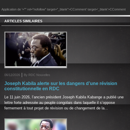
Application de
'="" rel="nofollow" target="_blank">CComment
' target='_blank'>CComment
ARTICLES SIMILAIRES
06/12/2026
By RDC Nouvelles
Joseph Kabila alerte sur les dangers d’une révision
constitutionnelle en RDC
Le 11 juin 2026, l’ancien président Joseph Kabila Kabange a publié une
lettre forte adressée au peuple congolais dans laquelle il s’oppose
fermement à tout projet de révision ou de changement de la...