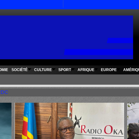
www.rdcfinances.com
elles économiques et financières de la RDC en un clic
OMIE
SOCIÉTÉ
CULTURE
SPORT
AFRIQUE
EUROPE
AMÉRIQ
 RDC