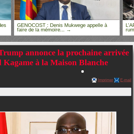
des
GENOCOST : Denis Mukwege appelle à
L’A
faire de la mémoire...
rum
rump annonce la prochaine arrivée
aul Kagame à la Maison Blanche
Imprimer
E-mail
La recherche de nouveaux
mandataires des entreprises...