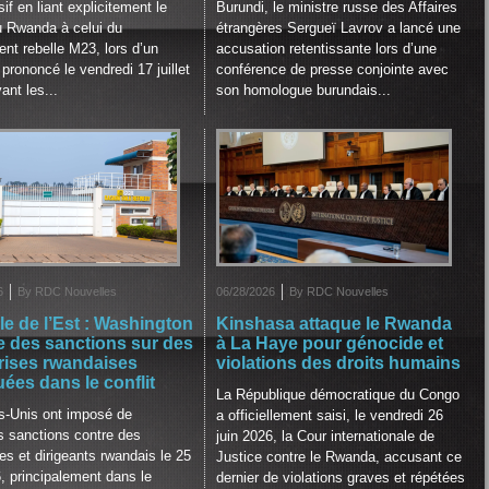
if en liant explicitement le
Burundi, le ministre russe des Affaires
u Rwanda à celui du
étrangères Sergueï Lavrov a lancé une
t rebelle M23, lors d’un
accusation retentissante lors d’une
prononcé le vendredi 17 juillet
conférence de presse conjointe avec
ant les...
son homologue burundais...
6
By RDC Nouvelles
06/28/2026
By RDC Nouvelles
ale de l’Est : Washington
Kinshasa attaque le Rwanda
 des sanctions sur des
à La Haye pour génocide et
rises rwandaises
violations des droits humains
uées dans le conflit
La République démocratique du Congo
s-Unis ont imposé de
a officiellement saisi, le vendredi 26
s sanctions contre des
juin 2026, la Cour internationale de
es et dirigeants rwandais le 25
Justice contre le Rwanda, accusant ce
6, principalement dans le
dernier de violations graves et répétées