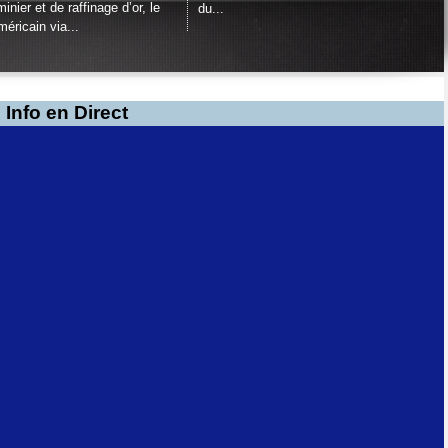
inier et de raffinage d’or, le
du...
méricain via...
Info en Direct