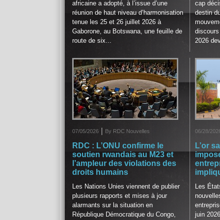
africaine a adopté, à l’issue d’une
cap décis
réunion de haut niveau d’harmonisation
destin d
tenue les 25 et 26 juillet 2026 à
mouvemen
Gaborone, au Botswana, une feuille de
discours 
route de six...
2026 dev
07/05/2026
By RDC Nouvelles
06/28/202
RDC : L’ONU confirme le
L’or s
soutien rwandais au M23 et
impose
l’ampleur des violations des
entrep
droits humains
impliq
Les Nations Unies viennent de publier
Les État
plusieurs rapports et mises à jour
nouvelle
alarmants sur la situation en
entrepris
République Démocratique du Congo,
juin 202