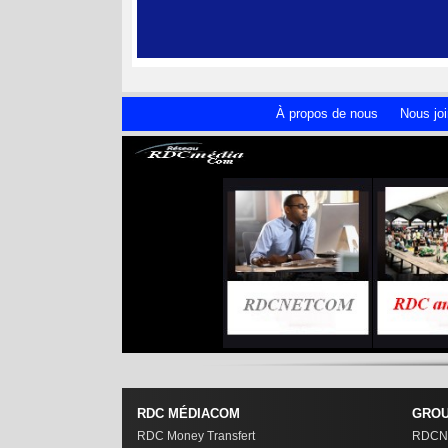
À propos de nous
Nous joi
RDC MÉDIACOM
GROU
RDC Money Transfert
RDCN