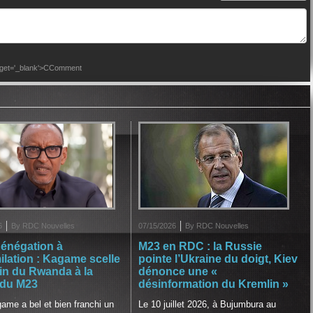
arget='_blank'>CComment
6
By RDC Nouvelles
07/15/2026
By RDC Nouvelles
dénégation à
M23 en RDC : la Russie
milation : Kagame scelle
pointe l’Ukraine du doigt, Kiev
tin du Rwanda à la
dénonce une «
 du M23
désinformation du Kremlin »
ame a bel et bien franchi un
Le 10 juillet 2026, à Bujumbura au