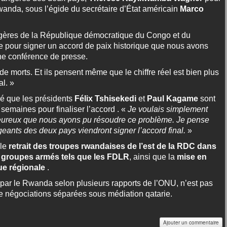
anda, sous l’égide du secrétaire d’État américain
Marco
rangères de la République démocratique du Congo et du
 pour signer un accord de paix historique que nous avons
ne conférence de presse.
 de morts. Et ils pensent même que le chiffre réel est bien plus
al. »
é que les présidents
Félix Tshisekedi
et
Paul Kagame
sont
emaines pour finaliser l’accord . «
Je voulais simplement
 heureux que nous ayons pu résoudre ce problème. Je pense
geants des deux pays viendront signer l’accord final.
»
 le
retrait des troupes rwandaises de l’est de la RDC dans
x groupes armés tels que les FDLR
, ainsi que la
mise en
ue régionale
.
 par le Rwanda selon plusieurs rapports de l’ONU, n’est pas
t de négociations séparées sous médiation qatarie.
Ajouter un commentaire