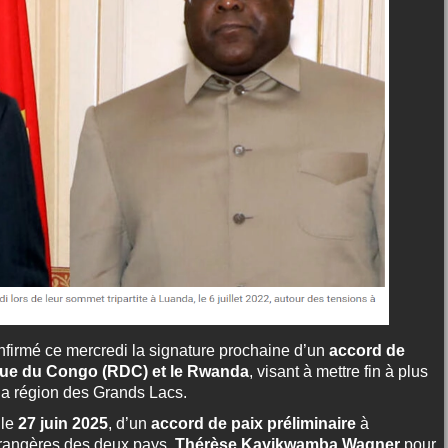
firmé ce mercredi la signature prochaine d’un
accord de
ique du Congo (RDC) et le Rwanda
, visant à mettre fin à plus
 la région des Grands Lacs.
 le
27 juin 2025
, d’un
accord de paix préliminaire
à
étrangères des deux pays,
Thérèse Kayikwamba Wagner
pour