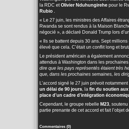
la RDC et
Olivier Nduhungirehe
pour le Rw
Rubio
.
« Le 27 juin, les ministres des Affaires ét
Rwanda se sont rendus à la Maison Blanche
négocié », a déclaré Donald Trump lors d’u
« Ils se battent depuis 30 ans. Sept millions
élevé que cela. C’était un conflit long et brut
Le président américain a également annonc
attendus à Washington dans les prochaines s
dire que les pays représentés étaient très
que, dans les prochaines semaines, les diri
L’accord signé le 27 juin prévoit notamment
un délai de 90 jours
, la
fin du soutien au
place d’un cadre d’intégration économiq
Cependant, le groupe rebelle
M23
, soutenu
partie prenante de cet accord et fait l’obje
Commentaires (
0
)