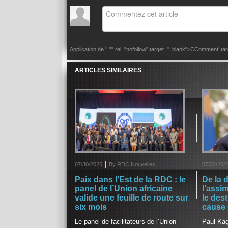
Application de
'="" rel="nofollow" target="_blank">CComment
' t
ARTICLES SIMILAIRES
07/30/2026
By RDC Nouvelles
07/22/202
Paix dans l’Est de la RDC : le
De la 
panel de l’Union africaine
l’assi
valide une feuille de route sur
le des
six mois
cause
Le panel de facilitateurs de l’Union
Paul Kag