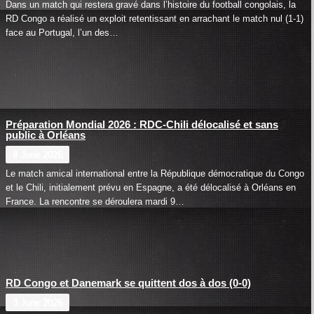
Dans un match qui restera gravé dans l’histoire du football congolais, la
RD Congo a réalisé un exploit retentissant en arrachant le match nul (1-1)
face au Portugal, l’un des…
Préparation Mondial 2026 : RDC-Chili délocalisé et sans
public à Orléans
8 June 2026
Le match amical international entre la République démocratique du Congo
et le Chili, initialement prévu en Espagne, a été délocalisé à Orléans en
France. La rencontre se déroulera mardi 9…
RD Congo et Danemark se quittent dos à dos (0-0)
3 June 2026