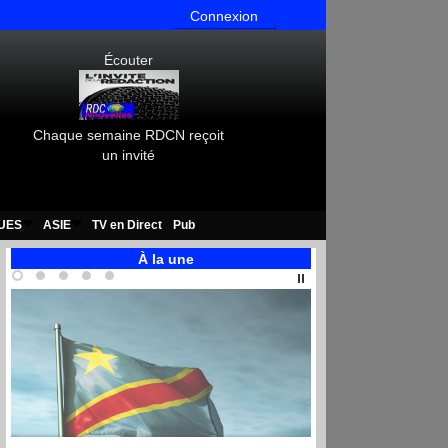
Connexion
Écouter
Chaque semaine RDCN reçoit
un invité
UES
ASIE
TV en Direct
Pub
À la une