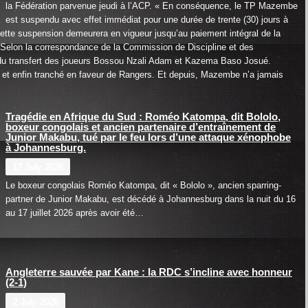
la Fédération parvenue jeudi à l’ACP. « En conséquence, le TP Mazembe
est suspendu avec effet immédiat pour une durée de trente (30) jours à
 Cette suspension demeurera en vigueur jusqu’au paiement intégral de la
.Selon la correspondance de la Commission de Discipline et des
 du transfert des joueurs Bossou Nzali Adam et Kazema Baso Josué.
, et enfin tranché en faveur de Rangers. Et depuis, Mazembe n’a jamais
Tragédie en Afrique du Sud : Roméo Katompa, dit Bololo,
boxeur congolais et ancien partenaire d’entraînement de
Junior Makabu, tué par le feu lors d’une attaque xénophobe
à Johannesburg.
17 July 2026
Le boxeur congolais Roméo Katompa, dit « Bololo », ancien sparring-
partner de Junior Makabu, est décédé à Johannesburg dans la nuit du 16
au 17 juillet 2026 après avoir été…
Angleterre sauvée par Kane : la RDC s’incline avec honneur
(2-1)
2 July 2026