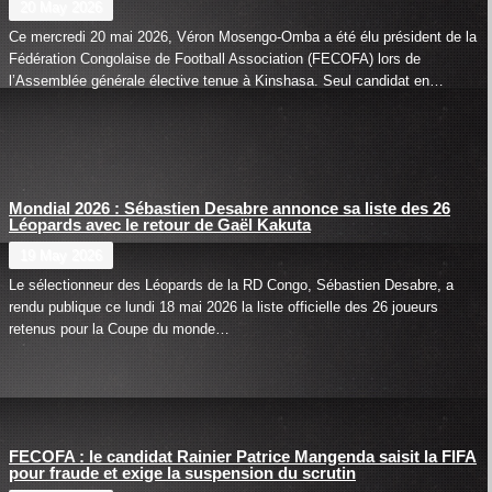
20 May 2026
Ce mercredi 20 mai 2026, Véron Mosengo-Omba a été élu président de la
Fédération Congolaise de Football Association (FECOFA) lors de
l’Assemblée générale élective tenue à Kinshasa. Seul candidat en…
Mondial 2026 : Sébastien Desabre annonce sa liste des 26
Léopards avec le retour de Gaël Kakuta
19 May 2026
Le sélectionneur des Léopards de la RD Congo, Sébastien Desabre, a
rendu publique ce lundi 18 mai 2026 la liste officielle des 26 joueurs
retenus pour la Coupe du monde…
FECOFA : le candidat Rainier Patrice Mangenda saisit la FIFA
pour fraude et exige la suspension du scrutin