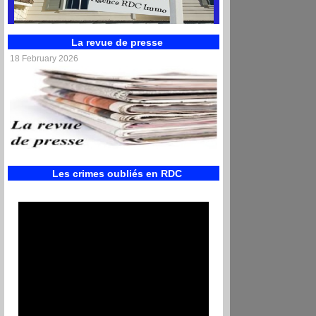
La revue de presse
www.rdcimmo.com
18 February 2026
RDC médiacom
Les crimes oubliés en RDC