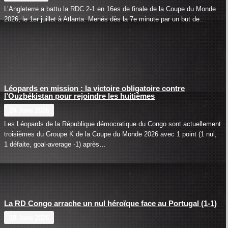
L’Angleterre a battu la RDC 2-1 en 16es de finale de la Coupe du Monde
2026, le 1er juillet à Atlanta. Menés dès la 7e minute par un but de…
Léopards en mission : la victoire obligatoire contre
l’Ouzbékistan pour rejoindre les huitièmes
24 June 2026
Les Léopards de la République démocratique du Congo sont actuellement
troisièmes du Groupe K de la Coupe du Monde 2026 avec 1 point (1 nul,
1 défaite, goal-average -1) après…
La RD Congo arrache un nul héroïque face au Portugal (1-1)
18 June 2026