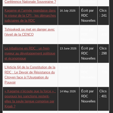
Conférence Nationale Souveraine ?
Nouvelles
Kagame et l’armée rwandaise dans
Écrit par
Clics
16 July 2026
le viseur de la CPI : les démarches
RDC
: 241
judiciaires de la RDC
Nouvelles
Tshisekedi se met en danger avec
Écrit par
Clics
21 June 2026
l’éveil de la CENCO
RDC
: 419
Nouvelles
Le tribalisme en RDC : un frein
Écrit par
Clics
13 June 2026
majeur au développement politique
RDC
: 298
et économique
Nouvelles
L’Article 64 de la Constitution de la
Écrit par
Clics
4 June 2026
RDC : Le Devoir de Résistance du
RDC
: 729
Citoyen face à l’Usurpation du
Nouvelles
Pouvoir
« Kagame n’écoute que la force » :
Écrit par
Clics
14 May 2026
pourquoi les sanctions restent-
RDC
: 401
elles la seule langue comprise par
Nouvelles
Kigali ?