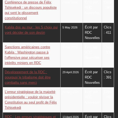
Conférence de presse de Félix
Écrit par
Clics
7 May 2026
Tshisekedi : un discours populiste
RDC
: 345
qui sent le glissement
Nouvelles
constitutionnel
Kabila dos au mur : les 5 choix qui
Écrit par
Clics
5 May 2026
vont décider de son destin
RDC
: 411
Nouvelles
Sanctions américaines contre
Écrit par
Clics
2 May 2026
Kabila : Washington passe à
RDC
: 336
l’offensive pour sécuriser ses
Nouvelles
intérêts miniers en RDC
Développement de la RDC :
Écrit par
Clics
29 April 2026
pourquoi le tribalisme doit être
RDC
: 391
combattu sans merci
Nouvelles
L’erreur stratégique de la majorité
Écrit par
Clics
20 April 2026
présidentielle : vouloir réviser la
RDC
: 399
Constitution au seul profit de Félix
Nouvelles
Tshisekedi
RDC : Les erreurs stratégiques et
Écrit par
Clics
13 April 2026