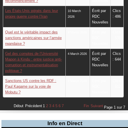
recommencement ?
Nouvelles
Les États-Unis piégés dans leur
Écrit par
Clics
10 March
propre guerre contre l’Iran
RDC
: 486
2026
Nouvelles
Quel est le véritable impact des
Écrit par
Clics
4 March 2026
sanctions américaines sur l’armée
RDC
: 538
rwandaise ?
Nouvelles
Gel des comptes de l’Université
Écrit par
Clics
4 March 2026
Mapon à Kindu : entre justice anti-
RDC
: 644
corruption et instrumentalisation
Nouvelles
politique ?
Sanctions US contre les RDF :
Écrit par
Clics
2 March 2026
Paul Kagame sur la voie de
RDC
: 612
Mobutu ?
Nouvelles
Début
Précédent
1
2
3
4
5
6
7
Fin
Suivant
Page 1 sur 7
Info en Direct