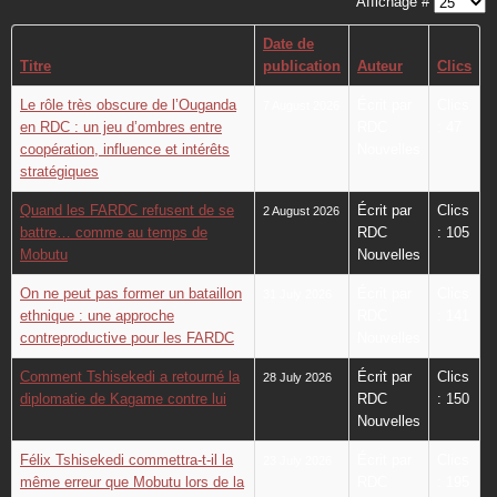
Affichage #
Date de
Titre
publication
Auteur
Clics
Le rôle très obscure de l’Ouganda
Écrit par
Clics
7 August 2026
en RDC : un jeu d’ombres entre
RDC
: 47
coopération, influence et intérêts
Nouvelles
stratégiques
Quand les FARDC refusent de se
Écrit par
Clics
2 August 2026
battre… comme au temps de
RDC
: 105
Mobutu
Nouvelles
On ne peut pas former un bataillon
Écrit par
Clics
31 July 2026
ethnique : une approche
RDC
: 141
contreproductive pour les FARDC
Nouvelles
Comment Tshisekedi a retourné la
Écrit par
Clics
28 July 2026
diplomatie de Kagame contre lui
RDC
: 150
Nouvelles
Félix Tshisekedi commettra-t-il la
Écrit par
Clics
23 July 2026
même erreur que Mobutu lors de la
RDC
: 195