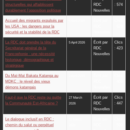
structurelles qui affaiblissent
RDC
: 574
durablement l’opposition politique
Nouvelles
Accueil des migrants expulsés par
Écrit par
Clics
6 April 2026
les USA : les dangers pour la
RDC
: 629
sécurité et la stabilité de la RDC
Nouvelles
La RDC doit prendre la tête du
Écrit par
Clics
5 April 2026
Secrétariat général de la
RDC
: 423
Francophonie : une nécessité
Nouvelles
historique, démographique et
stratégique
Du Maï-Maï Bakata Katanga au
Écrit par
Clics
2 April 2026
MDKC : le réveil des vieux
RDC
: 406
démons katangais
Nouvelles
Faut-il que la RDC reste ou quitte
Écrit par
Clics
27 March
la Communauté Est-Africaine ?
RDC
: 447
2026
Nouvelles
Le dialogue inclusif en RDC :
Écrit par
Clics
11 March
chemin du salut ou perpétuel
RDC
: 500
2026