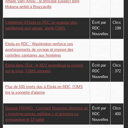
Affaire Vally Amisi : le principal suspect Béni
Écrit par
Clics
Mukena arrêté à Brazzaville
RDC
: 65
Nouvelles
L’épidémie d’Ebola en RDC se propage plus
Écrit par
Clics
rapidement que jamais, alerte l’OMS
RDC
: 199
Nouvelles
Ebola en RDC : Washington renforce ses
Écrit par
Clics
avertissements de voyage et impose des
RDC
: 314
contrôles sanitaires aux frontières
Nouvelles
Ebola dans l’Est : le M23 revendique la victoire
Écrit par
Clics
sur le virus, l’OMS tempère
RDC
: 372
Nouvelles
Plus de 500 morts dus à Ebola en RDC, l’OMS
Écrit par
Clics
tire la sonnette d’alarme
RDC
: 308
Nouvelles
Dossier FRIVAO : Constant Mutamba dénonce un
Écrit par
Clics
« troisième procès politique » et annonce sa
RDC
: 400
comparution le 13 juillet
Nouvelles