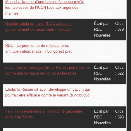
Muanda : la mort d’une baleine échouée révèle
Écrit par
Clics
les faiblesses de l’ICCN face aux urgences
RDC
: 355
marines
Nouvelles
Riposte Ebola en Ituri : l’ECC accuse le
Écrit par
Clics
gouvernement de taxer l’aide médicale
RDC
: 379
Nouvelles
RDC : Le premier lot de médicaments
Écrit par
Clics
antituberculeux made in Congo est prêt
RDC
: 406
Nouvelles
Lubumbashi : Georges Arthur Forrest porte plainte
Écrit par
Clics
contre une tentative de vol de 93 hectares
RDC
: 522
Nouvelles
Ebola: la Russie dit avoir développé un vaccin qui
Écrit par
Clics
pourrait être efficace contre le variant Bundibugyo
RDC
: 676
Nouvelles
Félix Tshisekedi face à l’insalubrité galopante
Écrit par
Clics
autour de Zando
RDC
: 593
Nouvelles