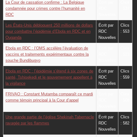
La Cour de cassation confirme : La Belgique
Écrit par
Clics
condamnée pour crimes contre l’humanité en
RDC
: 537
RDC
Nouvelles
Les États-Unis débloquent 250 millions de dollars
Écrit par
Clics
pour combattre l’épidémie d’Ebola en RDC et en
RDC
: 553
Ouganda
Nouvelles
Ebola en RDC : l’OMS accélère l’évaluation de
Écrit par
Clics
vaccins et traitements expérimentaux contre la
RDC
: 523
souche Bundibugyo
Nouvelles
Ebola en RDC : l’épidémie s’étend à six zones de
Écrit par
Clics
santé, Tshisekedi et le gouvernement appellent à
RDC
: 559
la vigilance
Nouvelles
FRIVAO : Constant Mutamba comparaît ce mardi
Écrit par
Clics
comme témoin principal à la Cour d’appel
RDC
: 508
Nouvelles
Une grande partie de l’église Shekinah Tabernacle
Écrit par
Clics
ravagée par les flammes
RDC
: 582
Nouvelles