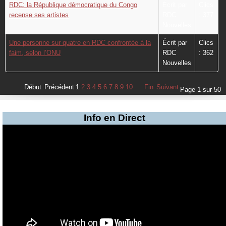
RDC: la République démocratique du Congo
Écrit par
Clics
recense ses artistes
RDC
: 377
Nouvelles
Une personne sur quatre en RDC confrontée à la
Écrit par
Clics
faim, selon l’ONU
RDC
: 362
Nouvelles
Début
Précédent
1
2
3
4
5
6
7
8
9
10
Fin
Suivant
Page 1 sur 50
Info en Direct