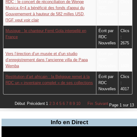
RDC : le concert de réconciliation de Wenge
Écrit par
Clics
Musica 4×4 a bénéficié des fonds d'appui du
RDC
:
Gouvernement à hauteur de 582 milles USD,
Nouvelles
3022
l'IGF veut voir clair
Musique : le chanteur Ferré Gola interpellé en
Écrit par
Clics
France
RDC
:
Nouvelles
2675
Vers l’érection d’un musée et d’un studio
Écrit par
Clics
d’enregistrement dans l’ancienne villa de Papa
RDC
:
Wemba
Nouvelles
1600
Restitution d’art africain : la Belgique remet à la
Écrit par
Clics
RDC un « inventaire complet » de ses collections
RDC
:
Nouvelles
4017
Début
Précédent
1
2
3
4
5
6
7
8
9
10
Fin
Suivant
Page 1 sur 13
Info en Direct