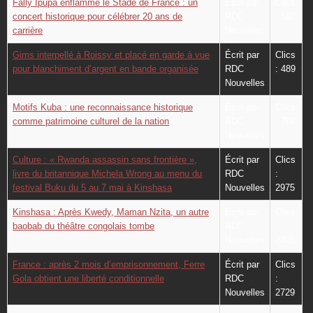
Fally Ipupa enflamme le Stade de France : un
Écrit par
Clics
concert historique pour célébrer 20 ans de
RDC
: 592
carrière
Nouvelles
Gims interpellé à Roissy et placé en garde à vue
Écrit par
Clics
pour blanchiment d’argent en bande organisée
RDC
: 489
Nouvelles
Motifs Kuba : une reconnaissance historique
Écrit par
Clics
comme patrimoine culturel de la nation
RDC
: 706
Nouvelles
Culture : « Rwanda assassin sans frontière »,
Écrit par
Clics
livre du britannique Michela Wrong au menu du
RDC
:
festival Buku du 5 au 7 mai à Kinshasa
Nouvelles
2975
Kinshasa : Après Kwedy, Maman Nzita, un autre
Écrit par
Clics
baobab du théâtre congolais tombe
RDC
:
Nouvelles
2408
France : après 2 mois d’emprisonnement, Ferre
Écrit par
Clics
Gola obtient une liberté conditionnelle
RDC
:
Nouvelles
2729