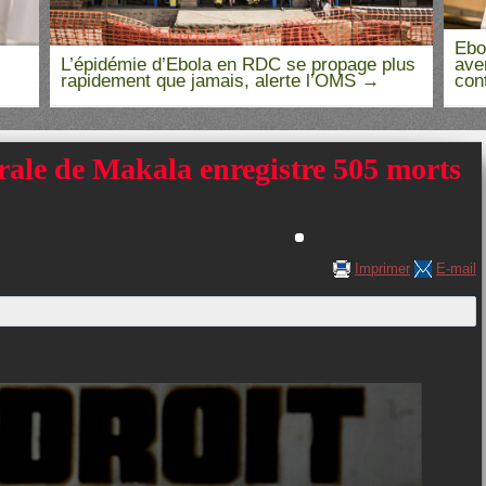
Ebo
L’épidémie d’Ebola en RDC se propage plus
ave
rapidement que jamais, alerte l’OMS
con
rale de Makala enregistre 505 morts
Imprimer
E-mail
Contrôle sanitaire à Maluku : les
premiers résultats...