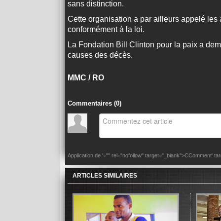
sans distinction.
Cette organisation a par ailleurs appelé les a
conformément à la loi.
La Fondation Bill Clinton pour la paix a dem
causes des décès.
MMC / RO
Commentaires (
0
)
Application de
'="" rel="nofollow" target="_blank">CComment
' t
ARTICLES SIMILAIRES