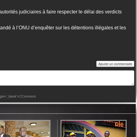
utorités judiciaires à faire respecter le délai des verdicts
andé à l’ONU d’enquêter sur les détentions illégales et les
Ajouter un commentaire
arget='_blank'>CComment