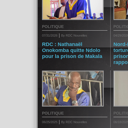
POLITIQUE
POLITI
07/31/2026
By RDC Nouvelles
04/29/202
RDC : Nathanaël
Nord-
Onokomba quitte Ndolo
tortur
pour la prison de Makala
priso
rappo
POLITIQUE
POLITI
06/25/2025
By RDC Nouvelles
06/18/202