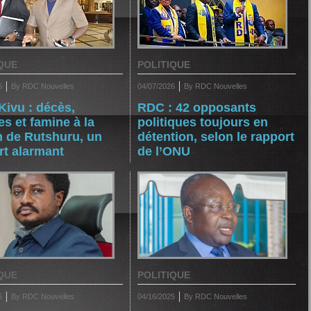
QUE
POLITIQUE
6
By RDC Nouvelles
04/07/2026
By RDC Nouvelles
Kivu : décès,
RDC : 42 opposants
es et famine à la
politiques toujours en
n de Rutshuru, un
détention, selon le rapport
rt alarmant
de l’ONU
QUE
POLITIQUE
5
By RDC Nouvelles
04/16/2025
By RDC Nouvelles