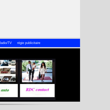
adio/TV
régie publicitaire