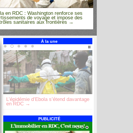
la en RDC : Washington renforce ses
rtissements de voyage et impose des
Ebola dans l’Es
trôles sanitaires aux frontières
victoire sur le
À la une
L’épidémie d’Ebola s’étend davantage
Des corps de ci
en RDC
Mambasa, plusi
PUBLICITÉ