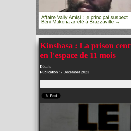
la en RDC,
Affaire Vally Amisi : le principal suspect
me
Béni Mukena arrêté à Brazzaville
Kinshasa : La prison cent
en l'espace de 11 mois
Détails
Publication : 7 December 2023