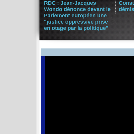
RDC : Jean-Jacques
Const
Wondo dénonce devant le
démis
Parlement européen une
"justice oppressive prise
en otage par la politique"