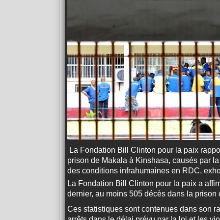
La Fondation Bill Clinton pour la paix rapp
prison de Makala à Kinshasa, causés par la l
des conditions infrahumaines en RDC, exho
La Fondation Bill Clinton pour la paix a aff
dernier, au moins 505 décès dans la prison
Ces statistiques sont contenues dans son ra
arrêts dans le délai prévu par la loi et les v