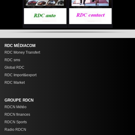
RDC MÉDIACOM
RDC Money Transfert
RDC sms
Global RDC
RDC Import&export
RDC Market
GROUPE RDCN
RDCN Météo
RDCN finances
RDCN Sports
Radio RDCN