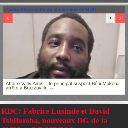
L'actualité sociale de la semaine en RDC
Affaire Vally Amisi : le principal suspect Béni Mukena
arrêté à Brazzaville
RDC: Fabrice Lusinde et David
Tshilumba, nouveaux DG de la