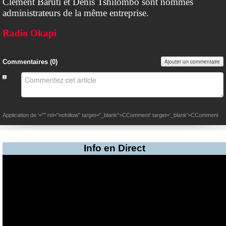
Clément Baruti et Denis Tshilombo sont nommés
administrateurs de la même entreprise.
Radio Okapi
Commentaires (
0
)
Ajouter un commentaire
Application de
'="" rel="nofollow" target="_blank">CComment
' target='_blank'>CComment
Info en Direct