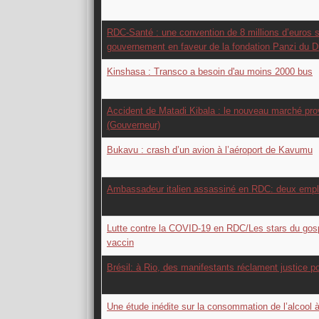
RDC-Santé : une convention de 8 millions d’euros s
gouvernement en faveur de la fondation Panzi du 
Kinshasa : Transco a besoin d'au moins 2000 bus
Accident de Matadi Kibala : le nouveau marché pro
(Gouverneur)
Bukavu : crash d’un avion à l’aéroport de Kavumu
Ambassadeur italien assassiné en RDC: deux emp
Lutte contre la COVID-19 en RDC/Les stars du gosp
vaccin
Brésil: à Rio, des manifestants réclament justice 
Une étude inédite sur la consommation de l’alcool 