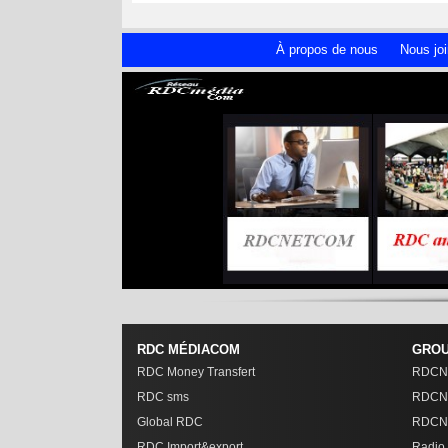
À propos de nous
Nous joi
RDC MÉDIACOM
GROU
RDC Money Transfert
RDCN
RDC sms
RDCN 
Global RDC
RDCN 
RDC Import&export
Radio