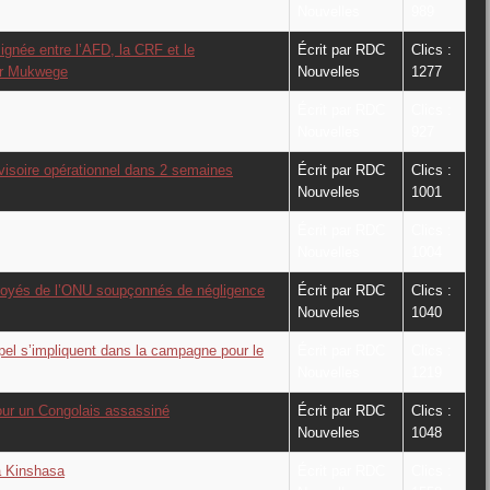
Nouvelles
989
ignée entre l’AFD, la CRF et le
Écrit par RDC
Clics :
Dr Mukwege
Nouvelles
1277
Écrit par RDC
Clics :
Nouvelles
927
visoire opérationnel dans 2 semaines
Écrit par RDC
Clics :
Nouvelles
1001
Écrit par RDC
Clics :
Nouvelles
1004
loyés de l’ONU soupçonnés de négligence
Écrit par RDC
Clics :
Nouvelles
1040
el s’impliquent dans la campagne pour le
Écrit par RDC
Clics :
Nouvelles
1219
pour un Congolais assassiné
Écrit par RDC
Clics :
Nouvelles
1048
à Kinshasa
Écrit par RDC
Clics :