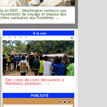
la en RDC : Washington renforce ses
rtissements de voyage et impose des
Ebola dans l’Es
trôles sanitaires aux frontières
victoire sur le
À la une
Des corps de civils découverts à
RDC: 15 prisonn
Mambasa, plusieurs...
l'AFC/M23, une 
PUBLICITÉ