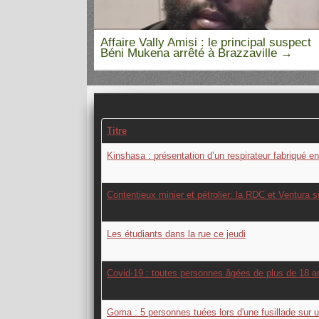
la en RDC,
Affaire Vally Amisi : le principal suspect
me
Béni Mukena arrêté à Brazzaville
Titre
Kinshasa : présentation d’un respirateur fabriqué 
Contentieux minier et pétrolier: la RDC et Ventura s
Les étudiants dans la rue ce jeudi
Covid-19 : toutes personnes âgées de plus de 18 an
Goma : 5 personnes tuées lors d'une fusillade sur un