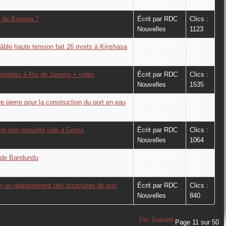
Nouvelles
1558
t de Banana ?
Écrit par RDC
Clics :
Nouvelles
1123
âble haute tension fait 26 morts à Kinshasa
Écrit par RDC
Clics :
Nouvelles
1201
ongolais à Rio de Janeiro + vidéo
Écrit par RDC
Clics :
Nouvelles
1535
e pierre pour la construction du port en eau
Écrit par RDC
Clics :
Nouvelles
1133
re une nouvelle ville à Goma
Écrit par RDC
Clics :
Nouvelles
1064
e de Bandundu
Écrit par RDC
Clics :
Nouvelles
827
 un réajustement des structures du prix
Écrit par RDC
Clics :
Nouvelles
840
Fin
Suivant
Page 11 sur 50