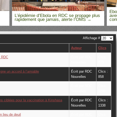
Ebo
L’épidémie d’Ebola en RDC se propage plus
ave
rapidement que jamais, alerte l’OMS
con
Affichage #
Auteur
Clics
en RDC
Écrit par RDC
Clics :
Nouvelles
873
igne un accord à l’amiable
Écrit par RDC
Clics :
Nouvelles
858
Écrit par RDC
Clics :
L’épidémie d’Ebola s’étend davantage
en RDC
Nouvelles
1240
s ciblées pour la vaccination à Kinshasa
Écrit par RDC
Clics :
Nouvelles
1338
 lieu de deuil
Écrit par RDC
Clics :