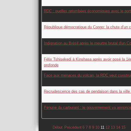
RDC : quelles retombées économiques avec le por
République démocratique du Congo: la chute d’un c
Indignation au Brésil après le meurtre brutal d'un C
Félix Tshisekedi à Kinshasa après avoir posé la 1èr
profonde
Face aux menaces du volcan, la RDC veut construi
Recrudescence des cas de pendaison dans la vill
Pénurie du carburant : le gouvernement va annoncer
Début
Précédent
6
7
8
9
10
11
12
13
14
15