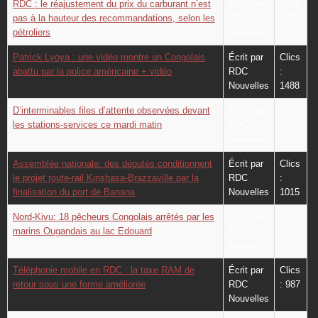
RDC : le réajustement du prix du carburant n’est
Écrit par
Clics
pas à la hauteur des recommandations, selon les
RDC
: 877
pétroliers
Nouvelles
Patrick Lyoya : une vidéo montre un Congolais
Écrit par
Clics
abattu par la police américaine + vidéo
RDC
:
Nouvelles
1488
D’interminables files d’attente observées devant
Écrit par
Clics
les stations-services ce mardi matin
RDC
: 847
Nouvelles
Assemblée nationale: des députés conditionnent
Écrit par
Clics
le projet route-rail Kinshasa-Brazzaville par la
RDC
:
finalisation du port de Banana
Nouvelles
1015
Nord-Kivu: 18 pêcheurs Congolais arrêtés par les
Écrit par
Clics
marins Ougandais au lac Edouard
RDC
:
Nouvelles
1031
Téléphonie mobile en RDC : la taxe RAM de
Écrit par
Clics
retour sous une forme améliorée
RDC
: 987
Nouvelles