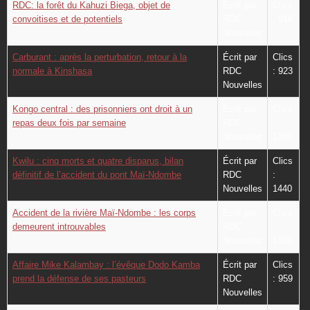
RDC: la forêt du Kahuzi Biega, objet de
Écrit par
Clics
convoitises et de potentiels
RDC
: 916
Nouvelles
Carburant : après la perturbation, retour à la
Écrit par
Clics
normale à Kinshasa
RDC
: 923
Nouvelles
Kongo central : des prisonniers ont droit à un
Écrit par
Clics
repas deux fois par semaine
RDC
:
Nouvelles
1300
Kwilu : cinq morts et quatre disparus, bilan
Écrit par
Clics
définitif de l’accident du pont Maï-Ndombe
RDC
:
Nouvelles
1440
Accident de la rivière Maï-Ndombe : les corps
Écrit par
Clics
demeurent introuvables
RDC
:
Nouvelles
1689
Affaire Mike Kalambay : l’évêque Dodo Kamba
Écrit par
Clics
prend la défense de ses pasteurs
RDC
: 959
Nouvelles