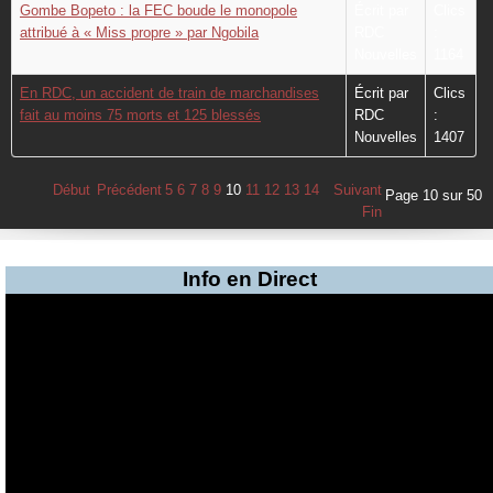
Gombe Bopeto : la FEC boude le monopole
Écrit par
Clics
attribué à « Miss propre » par Ngobila
RDC
:
Nouvelles
1164
En RDC, un accident de train de marchandises
Écrit par
Clics
fait au moins 75 morts et 125 blessés
RDC
:
Nouvelles
1407
Début
Précédent
5
6
7
8
9
10
11
12
13
14
Suivant
Page 10 sur 50
Fin
Info en Direct