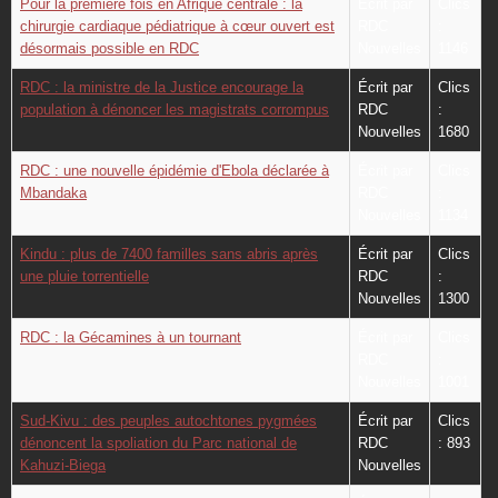
Pour la première fois en Afrique centrale : la
Écrit par
Clics
chirurgie cardiaque pédiatrique à cœur ouvert est
RDC
:
désormais possible en RDC
Nouvelles
1146
RDC : la ministre de la Justice encourage la
Écrit par
Clics
population à dénoncer les magistrats corrompus
RDC
:
Nouvelles
1680
RDC : une nouvelle épidémie d'Ebola déclarée à
Écrit par
Clics
Mbandaka
RDC
:
Nouvelles
1134
Kindu : plus de 7400 familles sans abris après
Écrit par
Clics
une pluie torrentielle
RDC
:
Nouvelles
1300
RDC : la Gécamines à un tournant
Écrit par
Clics
RDC
:
Nouvelles
1001
Sud-Kivu : des peuples autochtones pygmées
Écrit par
Clics
dénoncent la spoliation du Parc national de
RDC
: 893
Kahuzi-Biega
Nouvelles